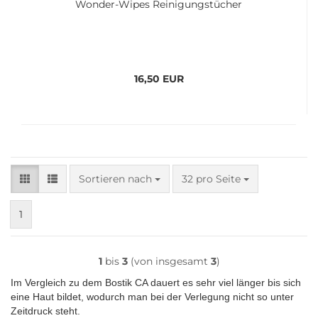
Wonder-​​Wipes Rei­ni­gungs­tü­cher
16,50 EUR
Sortieren nach
pro Seite
Sortieren nach
32 pro Seite
1
1
bis
3
(von insgesamt
3
)
Im Vergleich zu dem Bostik CA dauert es sehr viel länger bis sich
eine Haut bildet, wodurch man bei der Verlegung nicht so unter
Zeitdruck steht.