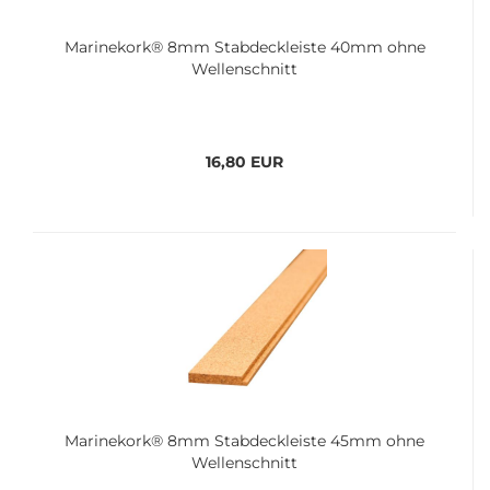
Ma­ri­ne­kork® 8mm Stab­deck­leis­te 40mm ohne
Wel­len­schnitt
16,80 EUR
Ma­ri­ne­kork® 8mm Stab­deck­leis­te 45mm ohne
Wel­len­schnitt