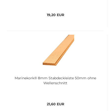
19,20 EUR
Ma­ri­ne­kork® 8mm Stab­deck­leis­te 50mm ohne
Wel­len­schnitt
21,60 EUR