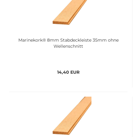
Ma­ri­ne­kork® 8mm Stab­deck­leis­te 35mm ohne
Wel­len­schnitt
14,40 EUR