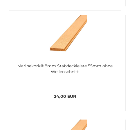
Ma­ri­ne­kork® 8mm Stab­deck­leis­te 55mm ohne
Wel­len­schnitt
24,00 EUR