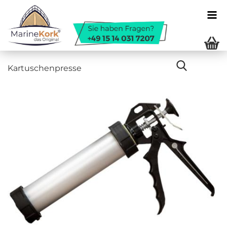
Kar­tu­schen­pres­se