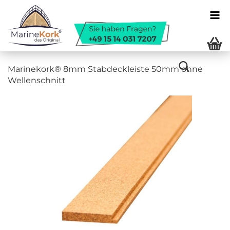
Ma­ri­ne­kork® 8mm Stab­deck­leis­te 50mm ohne
Wel­len­schnitt