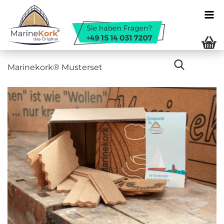
Ma­ri­ne­kork® Mus­ter­set